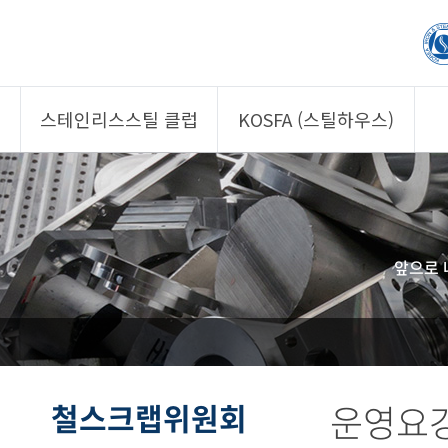
스테인리스스틸 클럽
KOSFA (스틸하우스)
제품소개
제품소개
회원사
회원사
클럽 소개
KOSFA
앞으로 
정보/자문
알림/자료
사진/영상
사진/영상
제품 기획안 상시
공모
철스크랩위원회
운영요