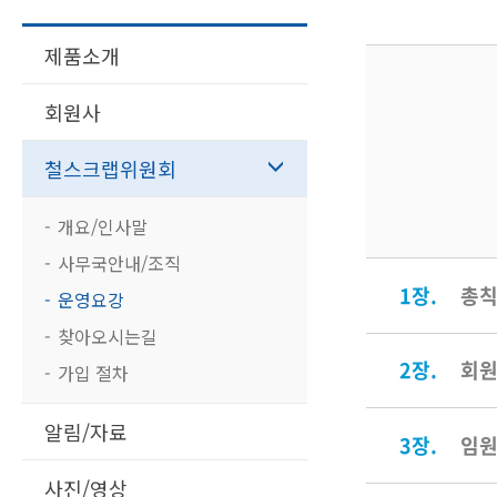
제품소개
회원사
철스크랩위원회
개요/인사말
사무국안내/조직
1장.
총
운영요강
찾아오시는길
2장.
회
가입 절차
알림/자료
3장.
임
사진/영상