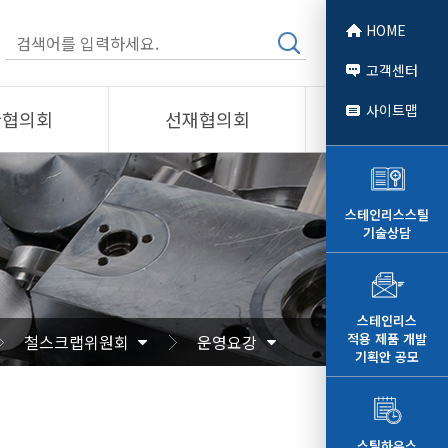
HOME
고객센터
사이트맵
관협의회
선재협의회
소개
제품소개
회원사
스테인리스스틸
기술상담
 소개
선재협의회
자료
알림/자료
문
사진/영상
스테인리스
적용 제품 개발
철스크랩위원회
운영요강
영상
기획안 공모
스틸하우스