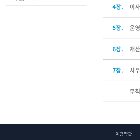
4장.
이
5장.
운영
6장.
재산
7장.
사
부
이용약관