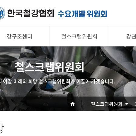
강구조센터
철스크랩위원회
강
제품소개
제품소개
제품 
철스크랩위원회
회원사
회원사
회원사
강구조센터
철스크랩위원회
협의회
나아갈 미래의 희망 철스크랩위원회가 이끌어 가겠습니다.
알림/자료
알림/자료
공지/
사진/영상
사진/영상
기술자
철스크랩위원회
사진/
강