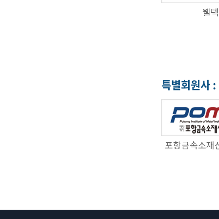
웰텍
특별회원사 :
포항금속소재