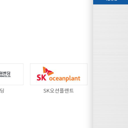
딩
SK오션플랜트