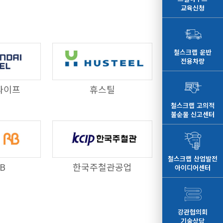
교육신청
철스크랩 운반
전용차량
파이프
휴스틸
철스크랩 고의적
불순물 신고센터
철스크랩 산업발전
B
한국주철관공업
아이디어센터
강관협의회
기술상담