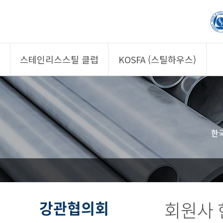
스테인리스스틸 클럽
KOSFA (스틸하우스)
제품소개
제품소개
회원사
회원사
클럽 소개
KOSFA
한
정보/자문
알림/자료
사진/영상
사진/영상
제품 기획안 상시
공모
강관협의회
회원사 