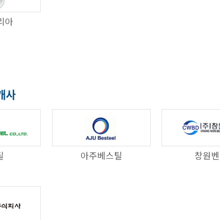
리아
5개사
틸
아주베스틸
창원벤