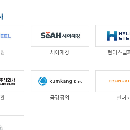
사
틸
세아제강
현대스틸
관
금강공업
현대R