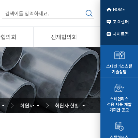
HOME
고객센터
사이트맵
관협의회
선재협의회
소개
제품소개
회원사
스테인리스스틸
기술상담
 소개
선재협의회
자료
알림/자료
문
사진/영상
스테인리스
적용 제품 개발
회원사
회원사 현황
영상
기획안 공모
스틸하우스