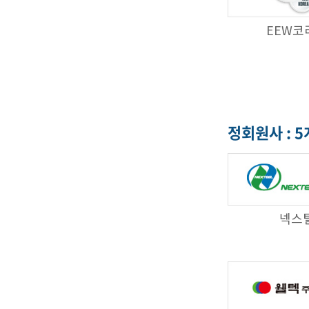
EEW코
정회원사 : 
넥스