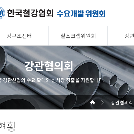
강구조센터
철스크랩위원회
강
제품소개
제품소개
제품 
강관협의회
회원사
회원사
회원사
강구조센터
철스크랩위원회
협의회
국 강관산업의 수요 확대와 신시장 창출을 지원합니다.
알림/자료
알림/자료
공지/
사진/영상
사진/영상
기술자
강관협의회
사진/
현황