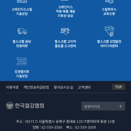
스테인리스
스테인리스스틸
스틸하우스
적용 제품 개발
기술상담
교육신청
기획안 공모
철스크랩 운반
철스크랩 고의적
철스크랩 산업발전
전용차량
불순물 신고센터
아이디어센터
강관협의회
기술상담
TOP
이용약관
개인정보취급방침
찾아오시는길
고객센터
관련사이트
주소 : (05717) 서울특별시 송파구 중대로 135 IT벤쳐타워 동관 15층
전화 : 02-559-3500
팩스 : 02-559-3509