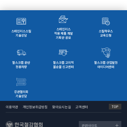
스테인리스
스테인리스스틸
스틸하우스
적용 제품 개발
기술상담
교육신청
기획안 공모
철스크랩 운반
철스크랩 고의적
철스크랩 산업발전
전용차량
불순물 신고센터
아이디어센터
강관협의회
기술상담
TOP
이용약관
개인정보취급방침
찾아오시는길
고객센터
관련사이트