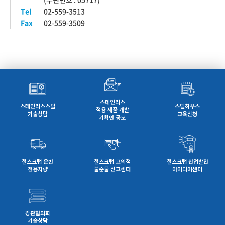
Tel
02-559-3513
Fax
02-559-3509
스테인리스
스테인리스스틸
스틸하우스
적용 제품 개발
기술상담
교육신청
기획안 공모
철스크랩 운반
철스크랩 고의적
철스크랩 산업발전
전용차량
불순물 신고센터
아이디어센터
강관협의회
기술상담