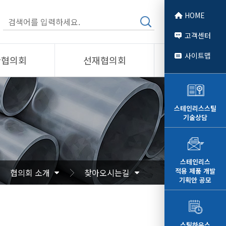
HOME
고객센터
사이트맵
관협의회
선재협의회
소개
제품소개
회원사
스테인리스스틸
기술상담
 소개
선재협의회
자료
알림/자료
문
사진/영상
스테인리스
적용 제품 개발
협의회 소개
찾아오시는길
영상
기획안 공모
스틸하우스