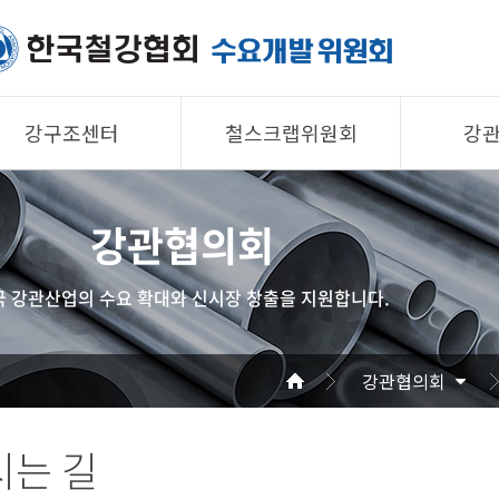
강구조센터
철스크랩위원회
강
제품소개
제품소개
제품 
강관협의회
회원사
회원사
회원사
강구조센터
철스크랩위원회
협의회
국 강관산업의 수요 확대와 신시장 창출을 지원합니다.
알림/자료
알림/자료
공지/
사진/영상
사진/영상
기술자
강관협의회
사진/
는 길