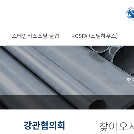
스테인리스스틸 클럽
KOSFA (스틸하우스)
제품소개
제품소개
회원사
회원사
클럽 소개
KOSFA
한
정보/자문
알림/자료
사진/영상
사진/영상
제품 기획안 상시
공모
강관협의회
찾아오시