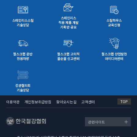
스테인리스
스테인리스스틸
스틸하우스
적용 제품 개발
기술상담
교육신청
기획안 공모
철스크랩 운반
철스크랩 고의적
철스크랩 산업발전
전용차량
불순물 신고센터
아이디어센터
강관협의회
기술상담
TOP
이용약관
개인정보취급방침
찾아오시는길
고객센터
관련사이트