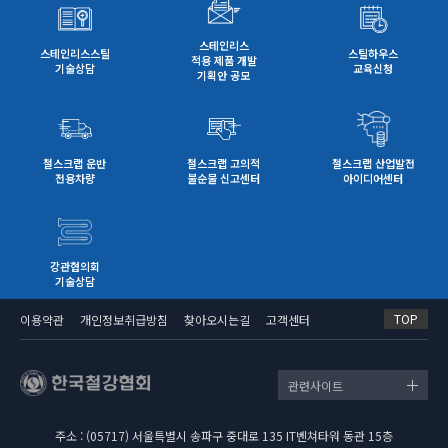
스테인리스
스테인리스스틸
스틸하우스
적용 제품 개발
기술상담
교육신청
기획안 공모
철스크랩 운반
철스크랩 고의적
철스크랩 산업발전
전용차량
불순물 신고센터
아이디어센터
강관협의회
기술상담
TOP
이용약관
개인정보취급방침
찾아오시는길
고객센터
관련사이트
주소 : (05717) 서울특별시 송파구 중대로 135 IT벤쳐타워 동관 15층